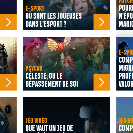
PSYCH
POUR
E-SPORT
OÙ SONT LES JOUEUSES
N'ÉPO
DANS L'ESPORT ?
MARIO
E-SPO
COMP
MIGRA
PSYCHO
CÉLESTE, OU LE
PROF
DÉPASSEMENT DE SOI
VALO
JEU VIDÉO
JEU VI
QUE VAUT UN JEU DE
COMP