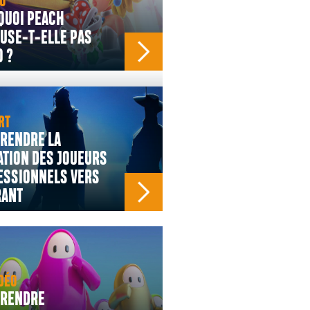
O
QUOI PEACH
USE-T-ELLE PAS
 ?
RT
RENDRE LA
TION DES JOUEURS
ESSIONNELS VERS
RANT
DÉO
RENDRE