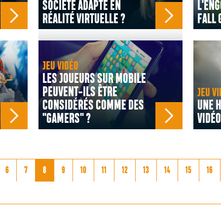
SOCIÉTÉ ADAPTÉ EN
L'EN
RÉALITÉ VIRTUELLE ?
FALL 
JEU VIDÉO
LES JOUEURS SUR MOBILE
PEUVENT-ILS ÊTRE
JEU VI
CONSIDÉRÉS COMME DES
UNE H
"GAMERS" ?
VIDÉO
6
7
8
9
10
11
12
13
14
15
16