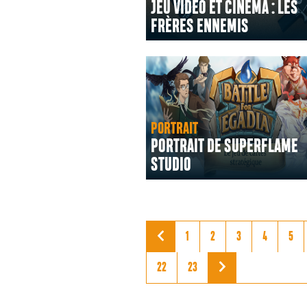
JEU VIDÉO ET CINÉMA : LES
FRÈRES ENNEMIS
PORTRAIT
PORTRAIT DE SUPERFLAME
STUDIO
1
2
3
4
5
22
23