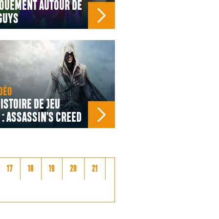
GOUEMENT AUTOUR DE
GUYS
DÉO
ISTOIRE DE JEU
 : ASSASSIN'S CREED
17
18
19
20
21