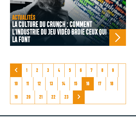
ACTUALITÉS
LA CULTURE DU CRUNCH : COMMENT
L'INDUSTRIE DU JEU VIDÉO BROIE CEUX QUI
LA FONT
1
2
3
4
5
6
7
8
9
10
11
12
13
14
15
16
17
18
19
20
21
22
23