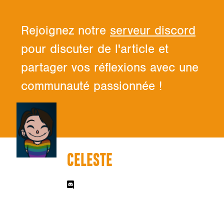
Rejoignez notre
serveur discord
pour discuter de l'article et
partager vos réflexions avec une
communauté passionnée !
CELESTE