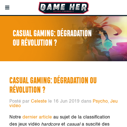
CASUAL GAMING: DÉGRADATION
OU RÉVOLUTION ?
CASUAL GAMING: DÉGRADATION OU
RÉVOLUTION ?
Posté par
Celeste
le 16 Jun 2019 dans
Psycho
,
Jeu
vidéo
Notre
dernier article
au sujet de la classification
des jeux vidéo
hardcore
et
casual
a suscité des