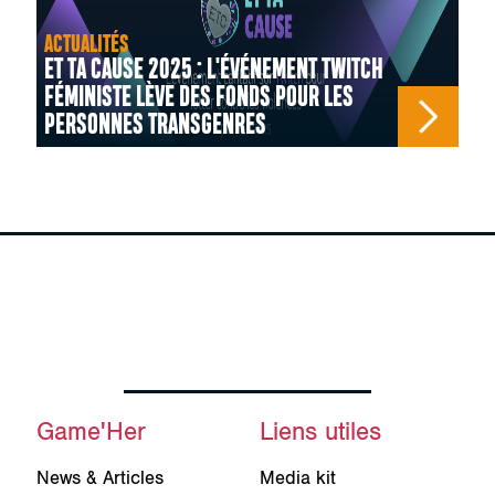
ACTUALITÉS
ET TA CAUSE 2025 : L'ÉVÉNEMENT TWITCH
FÉMINISTE LÈVE DES FONDS POUR LES
PERSONNES TRANSGENRES
Game'Her
Liens utiles
News & Articles
Media kit