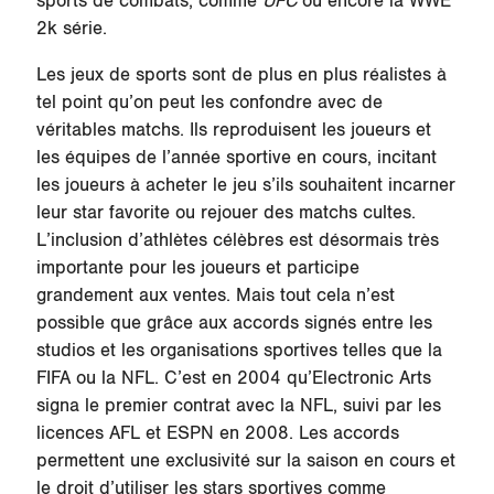
sports de combats, comme
UFC
ou encore la WWE
2k série.
Les jeux de sports sont de plus en plus réalistes à
tel point qu’on peut les confondre avec de
véritables matchs. Ils reproduisent les joueurs et
les équipes de l’année sportive en cours, incitant
les joueurs à acheter le jeu s’ils souhaitent incarner
leur star favorite ou rejouer des matchs cultes.
L’inclusion d’athlètes célèbres est désormais très
importante pour les joueurs et participe
grandement aux ventes. Mais tout cela n’est
possible que grâce aux accords signés entre les
studios et les organisations sportives telles que la
FIFA ou la NFL. C’est en 2004 qu’Electronic Arts
signa le premier contrat avec la NFL, suivi par les
licences AFL et ESPN en 2008. Les accords
permettent une exclusivité sur la saison en cours et
le droit d’utiliser les stars sportives comme