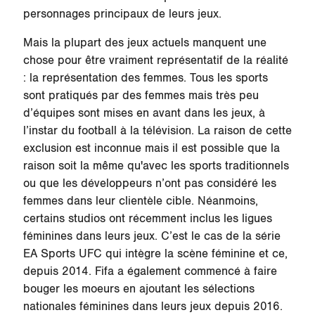
personnages principaux de leurs jeux.
Mais la plupart des jeux actuels manquent une
chose pour être vraiment représentatif de la réalité
: la représentation des femmes. Tous les sports
sont pratiqués par des femmes mais très peu
d’équipes sont mises en avant dans les jeux, à
l’instar du football à la télévision. La raison de cette
exclusion est inconnue mais il est possible que la
raison soit la même qu'avec les sports traditionnels
ou que les développeurs n’ont pas considéré les
femmes dans leur clientèle cible. Néanmoins,
certains studios ont récemment inclus les ligues
féminines dans leurs jeux. C’est le cas de la série
EA Sports UFC qui intègre la scène féminine et ce,
depuis 2014. Fifa a également commencé à faire
bouger les moeurs en ajoutant les sélections
nationales féminines dans leurs jeux depuis 2016.