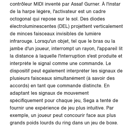
contrôleur MIDI inventé par Assaf Gurner. À l'instar
de la harpe légère, l'activateur est un cadre
octogonal qui repose sur le sol. Des diodes
électroluminescentes (DEL) projettent verticalement
de minces faisceaux invisibles de lumière
infrarouge. Lorsqu'un objet, tel que le bras ou la
jambe d'un joueur, interrompt un rayon, l'appareil lit
la distance à laquelle l'interruption s'est produite et
interprète le signal comme une commande. Le
dispositif peut également interpréter les signaux de
plusieurs faisceaux simultanément (à savoir des
accords) en tant que commande distincte. En
adaptant les signaux de mouvement
spécifiquement pour chaque jeu, Sega a tenté de
fournir une expérience de jeu plus intuitive. Par
exemple, un joueur peut concourir face aux plus
grands poids lourds du ring dans un jeu de boxe.