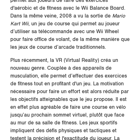
permet aux joueurs de faire des exercices
d'aérobic et de fitness avec le Wii Balance Board.
Dans la même veine, 2008 a vu la sortie de
Mario
Kart Wii
, un jeu de course qui permet au joueur
d’utiliser sa télécommande avec une Wii Wheel
pour faire office de volant, de la même manière que
les jeux de course d’arcade traditionnels.
Plus récemment, la VR (Virtual Reality) créa un
nouveau genre. Couplée à des appareils de
musculation, elle permet d’effectuer des exercices
de fitness tout en profitant d'un jeu. La motivation
nécessaire pour faire un effort est alors réduite par
les objectifs atteignables que le jeu propose. Il est
en effet plus agréable de faire une course en vélo
jusqu’au prochain sommet virtuel, plutôt que face
au mur de sa salle de fitness. Les jeux sportifs
impliquent des défis physiques et tactiques et
testent la précision et l'exactitude du joueur. La