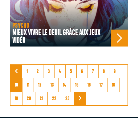
PSYCHO
MIEUX VIVRE LE DEUIL GRÂCE AUX JEUX
VIDÉO
1
2
3
4
5
6
7
8
9
10
11
12
13
14
15
16
17
18
19
20
21
22
23