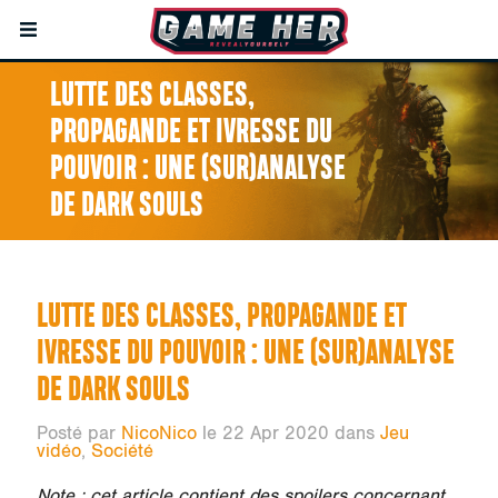
LUTTE DES CLASSES,
PROPAGANDE ET IVRESSE DU
POUVOIR : UNE (SUR)ANALYSE
DE DARK SOULS
LUTTE DES CLASSES, PROPAGANDE ET
IVRESSE DU POUVOIR : UNE (SUR)ANALYSE
DE DARK SOULS
Posté par
NicoNico
le 22 Apr 2020 dans
Jeu
vidéo
,
Société
Note
: cet article contient des spoilers concernant