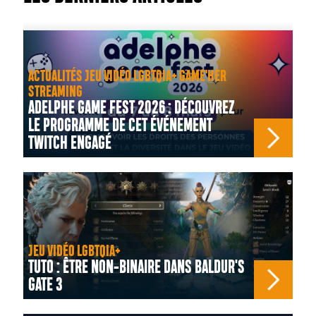
ACTUALITÉS JEU VIDÉO LGBTQIA+ GAME'HER
STREAMING
ADELPHE GAME FEST 2026 : DÉCOUVREZ
LE PROGRAMME DE CET ÉVÉNEMENT
TWITCH ENGAGÉ
JEU VIDÉO LGBTQIA+
TUTO : ÊTRE NON-BINAIRE DANS BALDUR'S
GATE 3