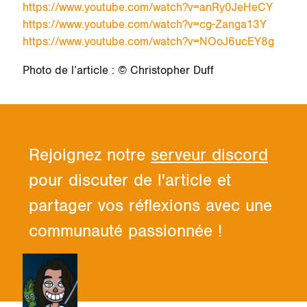
https://www.youtube.com/watch?v=anRy0JeHeCY
https://www.youtube.com/watch?v=cg-Zanga13Y
https://www.youtube.com/watch?v=NOoJ6ucEY8g
Photo de l’article : © Christopher Duff
Rejoignez notre
serveur discord
pour discuter de l'article et
partager vos réflexions avec une
communauté passionnée !