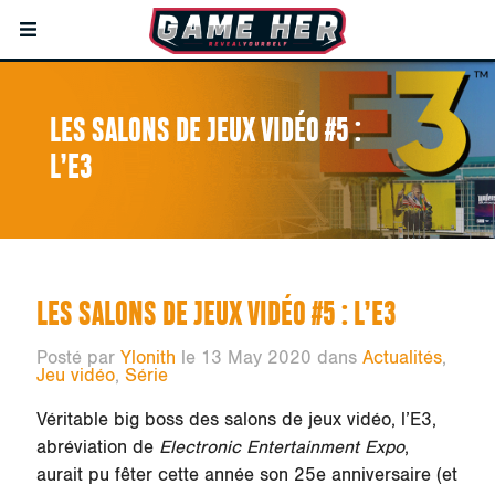
LES SALONS DE JEUX VIDÉO #5 :
L’E3
LES SALONS DE JEUX VIDÉO #5 : L’E3
Posté par
Ylonith
le 13 May 2020 dans
Actualités
,
Jeu vidéo
,
Série
Véritable big boss des salons de jeux vidéo, l’E3,
abréviation de
Electronic Entertainment Expo
,
aurait pu fêter cette année son 25e anniversaire (et