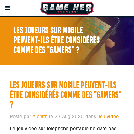
LES JOUEURS SUR MOBILE
PEUVENT-ILS ÊTRE CONSIDÉRÉS
COMME DES "GAMERS" ?
LES JOUEURS SUR MOBILE PEUVENT-ILS
ÊTRE CONSIDÉRÉS COMME DES "GAMERS"
?
Posté par
Ylonith
le 23 Aug 2020 dans
Jeu vidéo
Le jeu vidéo sur téléphone portable ne date pas