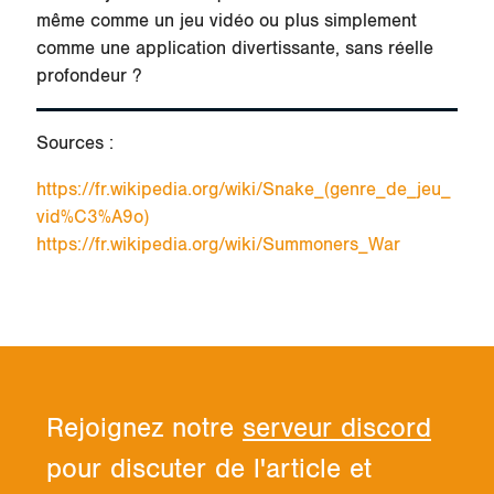
même comme un jeu vidéo ou plus simplement
comme une application divertissante, sans réelle
profondeur ?
Sources :
https://fr.wikipedia.org/wiki/Snake_(genre_de_jeu_
vid%C3%A9o)
https://fr.wikipedia.org/wiki/Summoners_War
Rejoignez notre
serveur discord
pour discuter de l'article et