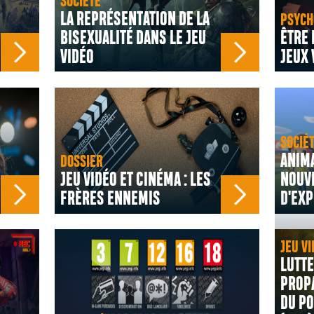
SOCIÉTÉ
LA REPRÉSENTATION DE LA
PSYCH
BISEXUALITÉ DANS LE JEU
ÊTRE 
VIDÉO
JEUX 
SOCIÉ
ANIMA
DOSSIER
JEU VIDÉO ET CINÉMA : LES
NOUV
FRÈRES ENNEMIS
D'EXP
JEU VI
LUTTE
PROP
DU PO