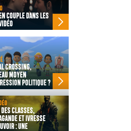
O
EN COUPLE DANS LES
VIDÉO
TÉ
L CROSSING,
EAU MOYEN
RESSION POLITIQUE ?
DÉO
 DES CLASSES,
AGANDE ET IVRESSE
UVOIR : UNE