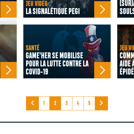
(SUR)
JEU VIDÉO
LA SIGNALÉTIQUE PEGI
SOUL
SANTÉ
JEU VI
GAME’HER SE MOBILISE
COMME
POUR LA LUTTE CONTRE LA
AIDE 
COVID-19
ÉPID
1
2
3
4
5