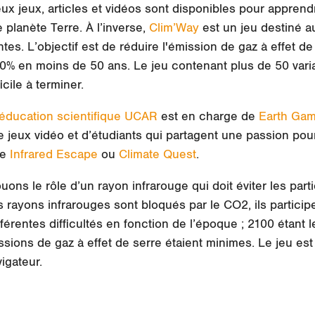
x jeux, articles et vidéos sont disponibles pour apprend
 planète Terre. À l’inverse,
Clim’Way
est un jeu destiné au
ntes. L’objectif est de réduire l'émission de gaz à effet d
% en moins de 50 ans. Le jeu contenant plus de 50 varia
icile à terminer.
’éducation scientifique UCAR
est en charge de
Earth Ga
 jeux vidéo et d’étudiants qui partagent une passion pour
me
Infrared Escape
ou
Climate Quest
.
ouons le rôle d’un rayon infrarouge qui doit éviter les par
s rayons infrarouges sont bloqués par le CO2, ils partici
érentes difficultés en fonction de l’époque ; 2100 étant le 
sions de gaz à effet de serre étaient minimes. Le jeu est
igateur.