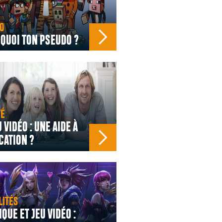
O
 QUOI TON PSEUDO ?
TÉ
U VIDÉO : UNE AIDE À
CATION ?
LITÉS
IQUE ET JEU VIDÉO :