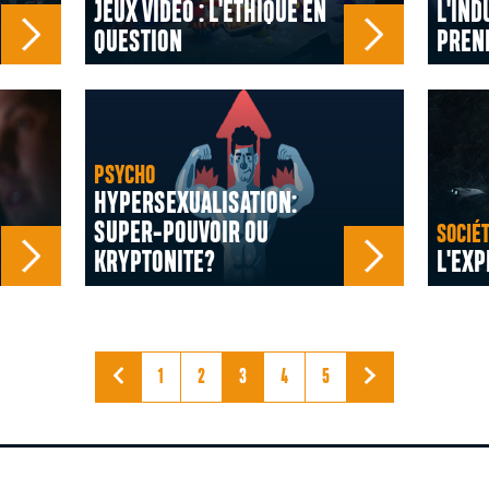
JEUX VIDÉO : L'ÉTHIQUE EN
L'IND
QUESTION
PREND
PSYCHO
HYPERSEXUALISATION:
SUPER-POUVOIR OU
SOCIÉ
KRYPTONITE?
L'EXP
1
2
3
4
5