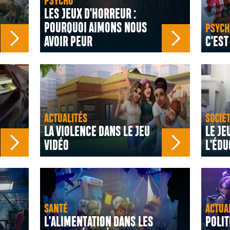
PSYCHO
LES JEUX D'HORREUR :
POURQUOI AIMONS NOUS
PSYCH
AVOIR PEUR
C'EST
ACTUALITÉS
SOCIÉ
LA VIOLENCE DANS LE JEU
LE JE
VIDÉO
L'ÉDU
SANTÉ
ACTUA
L'ALIMENTATION DANS LES
POLIT