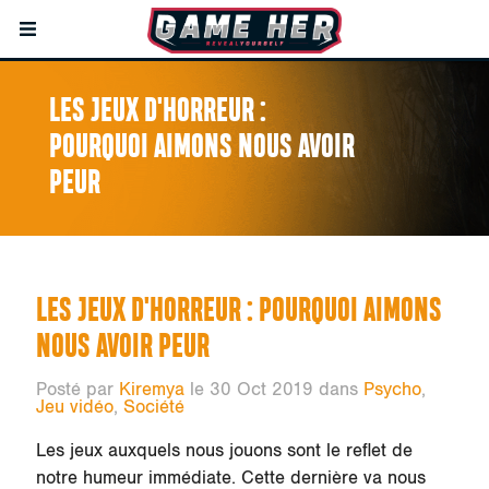
LES JEUX D'HORREUR :
POURQUOI AIMONS NOUS AVOIR
PEUR
LES JEUX D'HORREUR : POURQUOI AIMONS
NOUS AVOIR PEUR
Posté par
Kiremya
le 30 Oct 2019 dans
Psycho
,
Jeu vidéo
,
Société
Les jeux auxquels nous jouons sont le reflet de
notre humeur immédiate. Cette dernière va nous