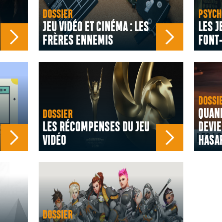
DOSSIER
PSYCH
JEU VIDÉO ET CINÉMA : LES
LES J
FRÈRES ENNEMIS
FONT-
DOSSI
QUAND
DOSSIER
LES RÉCOMPENSES DU JEU
DEVIE
VIDÉO
HASA
DOSSIER