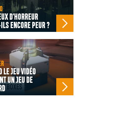
O
EUX D'HORREUR
ILS ENCORE PEUR ?
ER
 LE JEU VIDÉO
NT UN JEU DE
RD