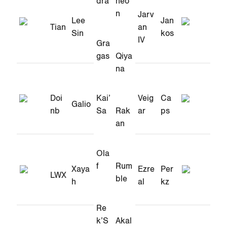
dra
heo
n
Jarv
Lee
Jan
Tian
an
Sin
kos
IV
Gra
gas
Qiya
na
Doi
Veig
Ca
Kai’
Galio
nb
ar
ps
Sa
Rak
an
Ola
f
Rum
Xaya
Ezre
Per
LWX
ble
h
al
kz
Re
k’S
Akal