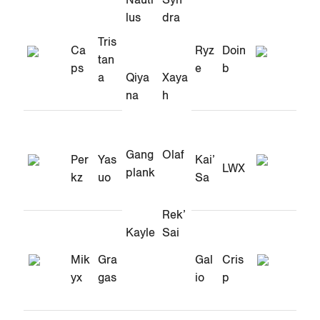
Nauti
Syn
lus
dra
Tris
Ca
Ryz
Doin
tan
ps
e
b
a
Qiya
Xaya
na
h
Gang
Olaf
Per
Yas
Kai’
LWX
plank
kz
uo
Sa
Rek’
Kayle
Sai
Mik
Gra
Gal
Cris
yx
gas
io
p