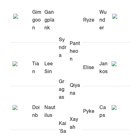
Gim
Gan
Wu
goo
gpla
Ryze
nd
n
nk
er
Sy
Pant
ndr
heo
a
n
Tia
Lee
Jan
Elise
n
Sin
kos
Gr
Qiya
ag
na
as
Doi
Naut
Ca
Pyke
nb
ilus
ps
Xay
Kai
ah
’Sa