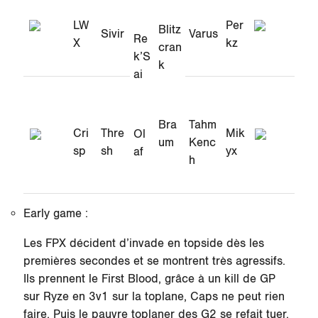
LW
Per
Blitz
Sivir
Varus
Re
X
kz
cran
k’S
k
ai
Bra
Tahm
Cri
Thre
Mik
Ol
um
Kenc
sp
sh
yx
af
h
Early game :
Les FPX décident d’invade en topside dès les
premières secondes et se montrent très agressifs.
Ils prennent le First Blood, grâce à un kill de GP
sur Ryze en 3v1 sur la toplane, Caps ne peut rien
faire. Puis le pauvre toplaner des G2 se refait tuer,