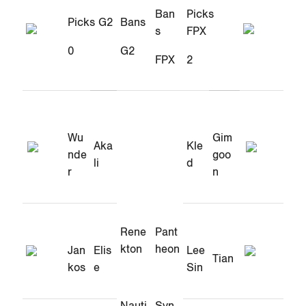
Ban
Picks
Picks G2
Bans
s
FPX
0
G2
FPX
2
Wu
Gim
Aka
Kle
nde
goo
li
d
r
n
Rene
Pant
kton
heon
Jan
Elis
Lee
Tian
kos
e
Sin