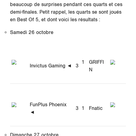
beaucoup de surprises pendant ces quarts et ces
demi-finales. Petit rappel, les quarts se sont joués
en Best Of 5, et dont voici les résultats :
Samedi 26 octobre
1
GRIFFI
Invictus Gaming ◄
3
N
FunPlus Phoenix
3
1
Fnatic
◄
Dimanche 27 octobre