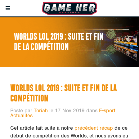
WORLDS LOL 2019 : SUITE ET FIN
DE LA COMPÉTITION
WORLDS LOL 2019 : SUITE ET FIN DE LA
COMPÉTITION
Posté par
Toriah
le 17 Nov 2019 dans
E-sport
,
Actualités
Cet article fait suite à notre
précédent récap
de ce
début de compétition des Worlds, et nous avons eu