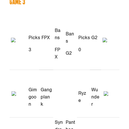
GAME 3
Ba
Ban
Picks FPX
ns
Picks G2
s
3
FP
0
G2
X
Gim
Gang
Wu
Ryz
goo
plan
nde
e
n
k
r
Syn
Pant