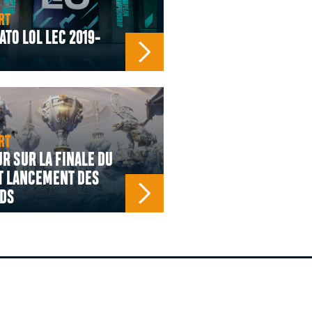
RT
TO LOL LEC 2019-
RT
R SUR LA FINALE DU
T LANCEMENT DES
DS