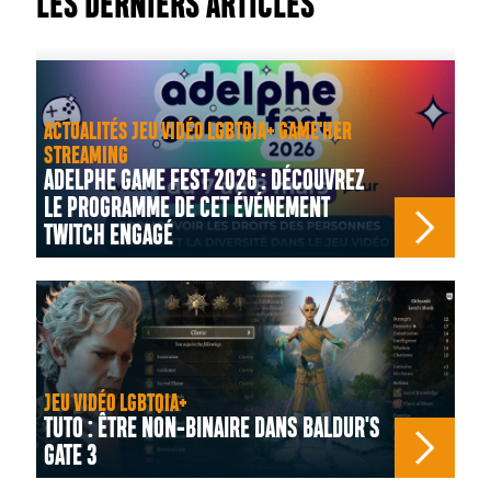
LES DERNIERS ARTICLES
ACTUALITÉS JEU VIDÉO LGBTQIA+ GAME'HER
STREAMING
ADELPHE GAME FEST 2026 : DÉCOUVREZ
LE PROGRAMME DE CET ÉVÉNEMENT
TWITCH ENGAGÉ
JEU VIDÉO LGBTQIA+
TUTO : ÊTRE NON-BINAIRE DANS BALDUR'S
GATE 3