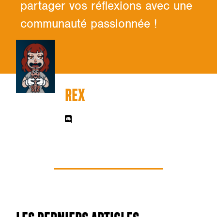
partager vos réflexions avec une
communauté passionnée !
REX