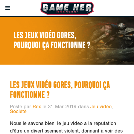
LES JEUX VIDÉO GORES,
POURQUOI ÇA FONCTIONNE ?
LES JEUX VIDÉO GORES, POURQUOI ÇA
FONCTIONNE ?
Posté par
Rex
le 31 Mar 2019 dans
Jeu vidéo
,
Société
Nous le savons bien, le jeu vidéo a la réputation
d'être un divertissement violent, donnant à voir des