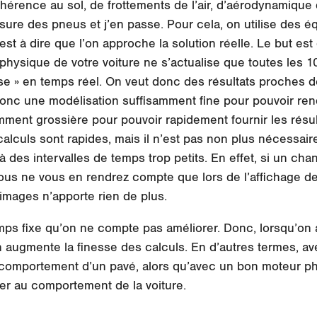
hérence au sol, de frottements de l’air, d’aérodynamique 
ure des pneus et j’en passe. Pour cela, on utilise des é
st à dire que l’on approche la solution réelle. Le but est 
 physique de votre voiture ne s’actualise que toutes les 10
ualise » en temps réel. On veut donc des résultats proches d
t donc une modélisation suffisamment fine pour pouvoir 
ment grossière pour pouvoir rapidement fournir les résult
calculs sont rapides, mais il n’est pas non plus nécessaire
 des intervalles de temps trop petits. En effet, si un 
vous ne vous en rendrez compte que lors de l’affichage d
 images n’apporte rien de plus.
mps fixe qu’on ne compte pas améliorer. Donc, lorsqu’on
 augmente la finesse des calculs. En d’autres termes, a
 comportement d’un pavé, alors qu’avec un bon moteur phy
er au comportement de la voiture.