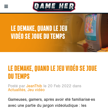
LE DEMAKE, QUAND LE JEU
VIDÉO SE JOUE DU TEMPS
LE DEMAKE, QUAND LE JEU VIDÉO SE JOUE
DU TEMPS
Posté par
JeanThib
le 20 Feb 2022 dans
Actualités
,
Jeu vidéo
Gameuses, gamers, après avoir été familiarisé·es
avec une partie du jargon vidéoludique : les