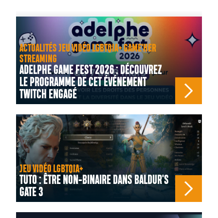
ACTUALITÉS JEU VIDÉO LGBTQIA+ GAME'HER
STREAMING
ADELPHE GAME FEST 2026 : DÉCOUVREZ
LE PROGRAMME DE CET ÉVÉNEMENT
TWITCH ENGAGÉ
JEU VIDÉO LGBTQIA+
TUTO : ÊTRE NON-BINAIRE DANS BALDUR'S
GATE 3