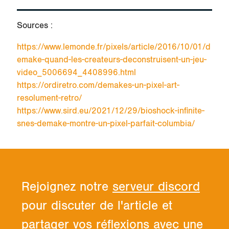
Sources :
https://www.lemonde.fr/pixels/article/2016/10/01/d
emake-quand-les-createurs-deconstruisent-un-jeu-
video_5006694_4408996.html
https://ordiretro.com/demakes-un-pixel-art-
resolument-retro/
https://www.sird.eu/2021/12/29/bioshock-infinite-
snes-demake-montre-un-pixel-parfait-columbia/
Rejoignez notre
serveur discord
pour discuter de l'article et
partager vos réflexions avec une