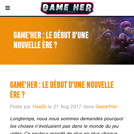
GAME’HER : LE DÉBUT D’UNE
NOUVELLE ÈRE ?
GAME’HER : LE DÉBUT D’UNE NOUVELLE
ÈRE ?
Posté par
HeeGi
le 21 Aug 2017 dans
Game'Her
Longtemps, nous nous sommes demandés pourquoi
les choses n’évoluaient pas dans le monde du jeu
vidéo. Ce secteur grandit de plus en plus chaque