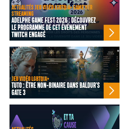
ACTUALITÉS JEU VIDÉO LGBTQIA+ GAME'HER
STREAMING
ADELPHE GAME FEST 2026 : DÉCOUVREZ
LE PROGRAMME DE CET ÉVÉNEMENT
TWITCH ENGAGÉ
JEU VIDÉO LGBTQIA+
TUTO : ÊTRE NON-BINAIRE DANS BALDUR'S
GATE 3