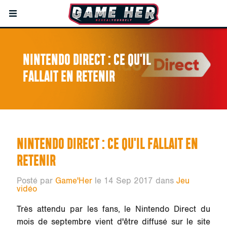
NINTENDO DIRECT : CE QU'IL
FALLAIT EN RETENIR
NINTENDO DIRECT : CE QU'IL FALLAIT EN
RETENIR
Posté par
Game'Her
le 14 Sep 2017 dans
Jeu
vidéo
Très attendu par les fans, le Nintendo Direct du
mois de septembre vient d'être diffusé sur le site