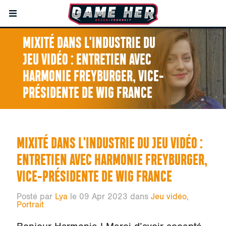
MIXITÉ DANS L'INDUSTRIE DU
JEU VIDÉO : ENTRETIEN AVEC
HARMONIE FREYBURGER, VICE-
PRÉSIDENTE DE WIG FRANCE
MIXITÉ DANS L'INDUSTRIE DU JEU VIDÉO :
ENTRETIEN AVEC HARMONIE FREYBURGER,
VICE-PRÉSIDENTE DE WIG FRANCE
Posté par
Lya
le 09 Apr 2023 dans
Jeu vidéo
,
Portrait