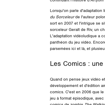
continuant l'histoire d'Artyom
Lorsqu'on parle d'adaptation lit
du Sorceleur
de l'auteur pol
sort en 2007 et l'intrigue se 
sorceleur Geralt de Riv, un c
L'adaptation vidéoludique a c
panthéon du jeu vidéo. Encore
parsemées ici et là, et plusi
Les Comics : une s
Quand on pense jeux vidéo et 
développement et d'édition am
comics. C'est en 2006 que le 
jeu à
format épisodique
, avec
comics de zombis
The Walki