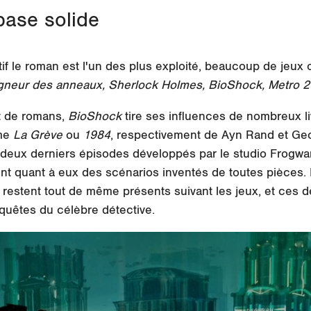
base solide
tif le roman est l'un des plus exploité, beaucoup de jeu
igneur des anneaux, Sherlock Holmes, BioShock, Metro 2
t
de romans,
BioShock
tire ses influences de nombreux l
mme
La Grève
ou
1984
, respectivement de Ayn Rand et Geo
eux derniers épisodes développés par le studio Frogwa
t quant à eux des scénarios inventés de toutes pièces.
 restent tout de même présents suivant les jeux, et ces 
nquêtes du célèbre détective.