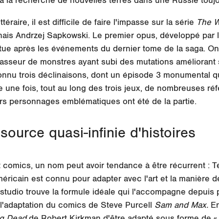
 à la recherche de nouvelles terres dans une Russie toujo
téraire, il est difficile de faire l'impasse sur la série
The W
onais Andrzej Sapkowski. Le premier opus, développé par 
situe après les événements du dernier tome de la saga. On
hasseur de monstres ayant subi des mutations améliorant 
onnu trois déclinaisons, dont un épisode 3 monumental qui
 une fois, tout au long des trois jeux, de nombreuses r
eurs personnages emblématiques ont été de la partie.
ource quasi-infinie d'histoires
comics, un nom peut avoir tendance à être récurrent : Tel
éricain est connu pour adapter avec l'art et la manière
studio trouve la formule idéale qui l'accompagne depuis 
 l'adaptation du comics de Steve Purcell
Sam and Max.
En
ng Dead
de Robert Kirkman d'être adapté sous forme de « p