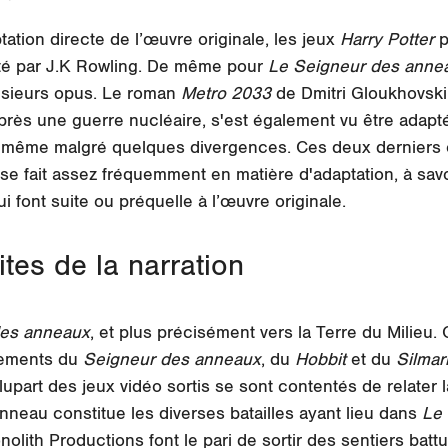
tation directe de l’œuvre originale, les jeux
Harry Potter
p
té par J.K Rowling. De même pour
Le Seigneur des anne
usieurs opus. Le roman
Metro 2033
de Dmitri Gloukhovski
rès une guerre nucléaire, s'est également vu être adapt
 la même malgré quelques divergences. Ces deux dernier
 se fait assez fréquemment en matière d'adaptation, à savo
 font suite ou préquelle à l’œuvre originale.
tes de la narration
des anneaux
, et plus précisément vers la Terre du Milieu.
nements du
Seigneur des anneaux
, du
Hobbit
et du
Silmari
lupart des jeux vidéo sortis se sont contentés de relater
Anneau constitue les diverses batailles ayant lieu dans
Le
lith Productions font le pari de sortir des sentiers batt