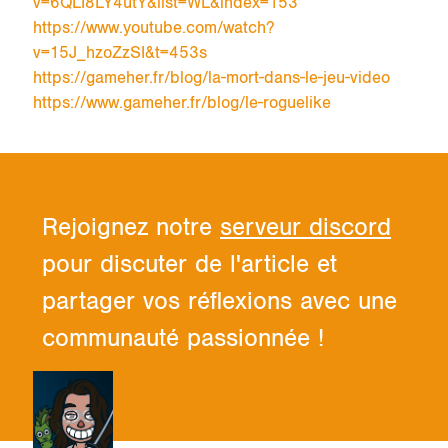
v=6QLI8LY4utY&list=WL&index=153
https://www.youtube.com/watch?
v=15J_hzoZzSI&t=453s
https://gameher.fr/blog/la-mort-dans-le-jeu-video
https://www.gameher.fr/blog/le-roguelike
Rejoignez notre
serveur discord
pour discuter de l'article et
partager vos réflexions avec une
communauté passionnée !