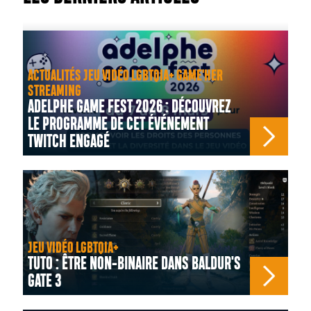
ACTUALITÉS JEU VIDÉO LGBTQIA+ GAME'HER
STREAMING
ADELPHE GAME FEST 2026 : DÉCOUVREZ
LE PROGRAMME DE CET ÉVÉNEMENT
TWITCH ENGAGÉ
JEU VIDÉO LGBTQIA+
TUTO : ÊTRE NON-BINAIRE DANS BALDUR'S
GATE 3