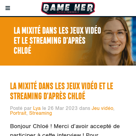
LA MIXITÉ DANS LES JEUX VIDÉO
ET LE STREAMING D'APRÈS
CHLOÉ
LA MIXITÉ DANS LES JEUX VIDÉO ET LE
STREAMING D'APRÈS CHLOÉ
Posté par
Lya
le 26 Mar 2023 dans
Jeu vidéo
,
Portrait
,
Streaming
Bonjour Chloé ! Merci d’avoir accepté de
participer à cette interview ! Pour