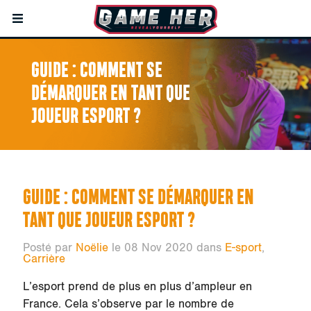
GUIDE : COMMENT SE
DÉMARQUER EN TANT QUE
JOUEUR ESPORT ?
GUIDE : COMMENT SE DÉMARQUER EN
TANT QUE JOUEUR ESPORT ?
Posté par
Noëlie
le 08 Nov 2020 dans
E-sport
,
Carrière
L’esport prend de plus en plus d’ampleur en
France. Cela s’observe par le nombre de