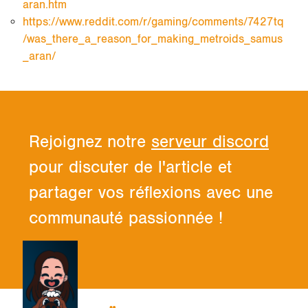
aran.htm
https://www.reddit.com/r/gaming/comments/7427tq
/was_there_a_reason_for_making_metroids_samus
_aran/
Rejoignez notre
serveur discord
pour discuter de l'article et
partager vos réflexions avec une
communauté passionnée !