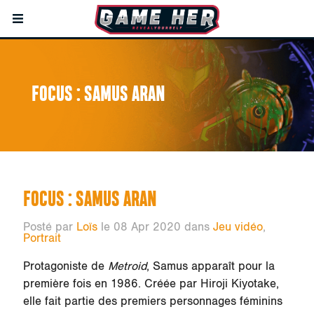
FOCUS : SAMUS ARAN
FOCUS : SAMUS ARAN
Posté par
Loïs
le 08 Apr 2020 dans
Jeu vidéo
,
Portrait
Protagoniste de
Metroid
, Samus apparaît pour la
première fois en 1986. Créée par Hiroji Kiyotake,
elle fait partie des premiers personnages féminins