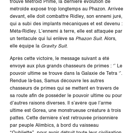
trouve Metroid Prime, la dernière évolution de
métroïde exposé trop longtemps au Phazon. Arrivée
devant, elle doit combattre Ridley, son ennemi juré,
qui a subi des implants mécaniques et est devenu :
Méta-Ridley. L’ennemi à terre, elle est attaquée par
un tentacule qui lui enlève sa
Phazon Suit
. Alors,
elle équipe la
Gravity Suit
.
Après cette victoire, le message suivant a été
envoyé aux plus grands chasseurs de primes : ‘’ Le
pouvoir ultime se trouve dans la Galaxie de
Tetra
‘’.
Rendue là-bas, Samus découvre les autres
chasseurs de primes qui se mettent en travers de
sa route afin de posséder le pouvoir ultime ou pour
d’autres raisons diverses. Il s’avère que l’arme
ultime est Gorea, une monstrueuse créature à trois
pattes. Cette dernière s’est retrouvée prisonnière
par peuple Alimbics, à bord du vaisseau
“Oubliette”, pour avoir détruit toute leur civilisation.